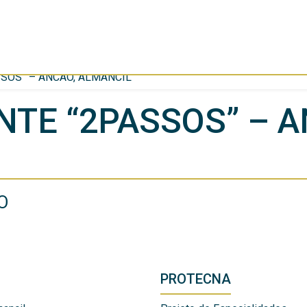
SOS” – ANCÃO, ALMANCIL
TE “2PASSOS” – A
O
PROTECNA