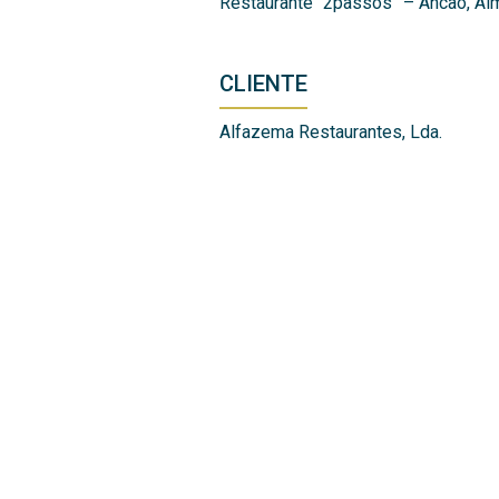
Restaurante “2passos” – Ancão, Al
CLIENTE
Alfazema Restaurantes, Lda.