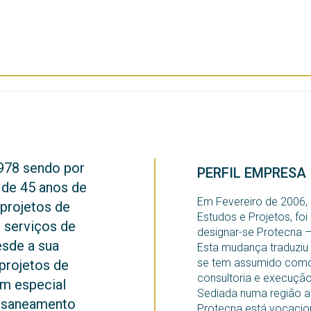
978 sendo por
PERFIL EMPRESA
de 45 anos de
Em Fevereiro de 2006, 
 projetos de
Estudos e Projetos, fo
 serviços de
designar-se Protecna –
esde a sua
Esta mudança traduziu
se tem assumido como 
projetos de
consultoria e execução 
om especial
Sediada numa região at
e saneamento
Protecna está vocacio