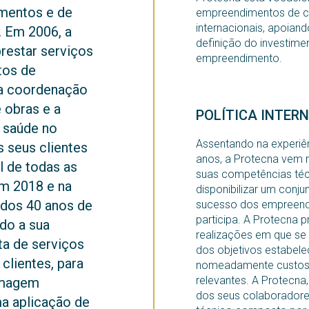
amentos e de
empreendimentos de co
internacionais, apoiand
. Em 2006, a
definição do investime
restar serviços
empreendimento.
tos de
a coordenação
e obras e a
POLÍTICA INTER
 saúde no
Assentando na experiê
s seus clientes
anos, a Protecna vem 
 de todas as
suas competências téc
m 2018 e na
disponibilizar um conju
dos 40 anos de
sucesso dos empreend
participa. A Protecna p
do a sua
realizações em que se 
ta de serviços
dos objetivos estabelec
clientes, para
nomeadamente custos,
relevantes. A Protecna
 imagem
dos seus colaborador
ma aplicação de