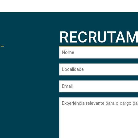
RECRUTA
Nome
(Obrigatório)
Primeiro
Localidade
(Obrigatório)
Email
Sem
título
(Obrigatório)