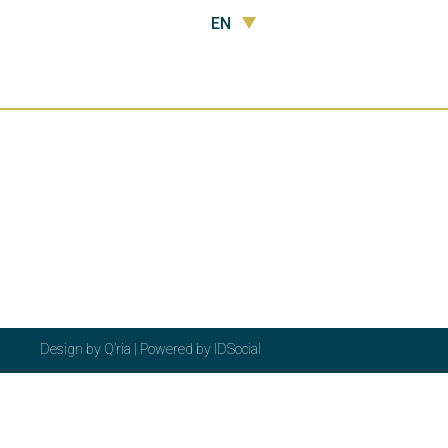
EN
Design by
Q’ria
| Powered by
IDSocial