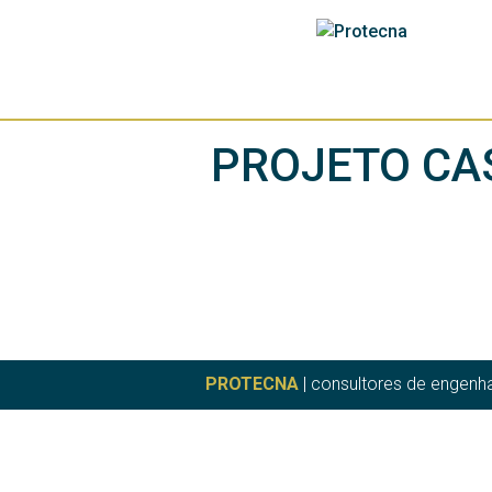
PROJETO CA
PROTECNA
| consultores de engenha