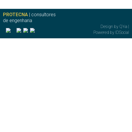
PROTECNA
| consultores
de engenharia
Design by
Q’ria
|
Powered by
IDSocial